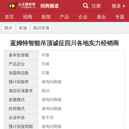
招商频道
注册
频道
首页
招商
新闻
产品
企业
展会
专题
四川
吊顶
四川吊顶
蓝姆特智能吊顶诚征四川各地实力经销商
基本投资额
不限
产品定位
不限
加盟商总数
不限
预计回报率
请询问商家
项目区域要求
四川
发展模式
请询问商家
经营模式
请询问商家
企业年份
暂不详
预计回报周期
请询问商家