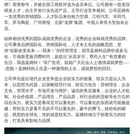
牌》荣誉称号，并被全国工商联评选为会员单位。公司拥有一批资深
研发人才，自主开发行业先进产品，主导行业竞争规则。公司还拥有
一支优秀的营销团队，人才队伍来自格力空调、江铃汽车、丰田汽
车、罗马陶瓷、广州商报、北新“龙牌”集团、中国人寿等大型知名企
业。
始终相信优秀的团队成就优秀的企业，优秀的企业铸就优秀的品牌。
公司秉承品牌国际化，营销国际化，人才本土化的战略思想，坚
持“创新改变未来-----我来！”的经营理念，倡导蓝姆特品牌价值多元
化，引领新贵族消费时尚，故提出“从容岁月，尊尚人生”“有质量的
生活，我选蓝姆特！”等广告语。鼓励广大社会人士激情成就梦想----
-您能！蓝姆特的人生是一种激情的人生，成就梦想的回归。
公司率先提出现代企业竞争是企业软实力的较量。软实力是以人为
本，以思想为武器，以策略指导行动，软实力包含：营销理念，企业
文化，管理水平，市场开发与维护。诚信的售后服务，企业的人才机
制。社会价值观，产品理念，产品品质，对行业的的贡献等全方位的
综合实力。硬实力是看得见可以量化的，可以量化的东西就可能被超
越；而软实力是看不见的不可以量化的，蒙牛的腾飞，娃哈哈的崛
起，联想的全球化，凭的就是软实力。蓝姆特倾注于软硬实力的结
合，打造具有影响力品牌。