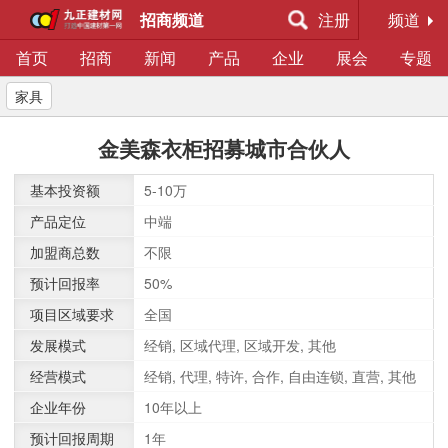
招商频道
注册
频道
首页
招商
新闻
产品
企业
展会
专题
家具
金美森衣柜招募城市合伙人
基本投资额
5-10万
产品定位
中端
加盟商总数
不限
预计回报率
50%
项目区域要求
全国
发展模式
经销, 区域代理, 区域开发, 其他
经营模式
经销, 代理, 特许, 合作, 自由连锁, 直营, 其他
企业年份
10年以上
预计回报周期
1年