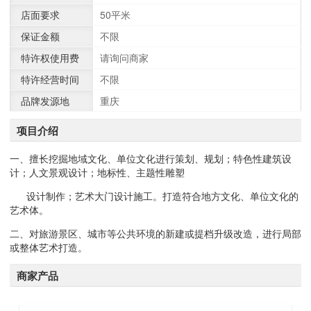
店面要求
50平米
保证金额
不限
特许权使用费
请询问商家
特许经营时间
不限
品牌发源地
重庆
项目介绍
一、擅长挖掘地域文化、单位文化进行策划、规划；特色
性
建筑设
计；人文景观设计；地标性、主题性雕塑
设计制作；
艺术
大门设计施工
。
打造符合地方文化、单位文化的
艺术体。
二、对旅游景区、城市等公共环境的新建或提档升级改造，进行局部
或
整体
艺术
打造。
商家产品