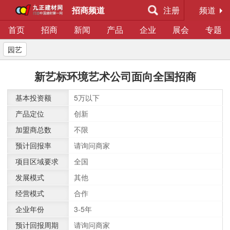
招商频道
注册
频道
首页
招商
新闻
产品
企业
展会
专题
园艺
新艺标环境艺术公司面向全国招商
基本投资额
5万以下
产品定位
创新
加盟商总数
不限
预计回报率
请询问商家
项目区域要求
全国
发展模式
其他
经营模式
合作
企业年份
3-5年
预计回报周期
请询问商家