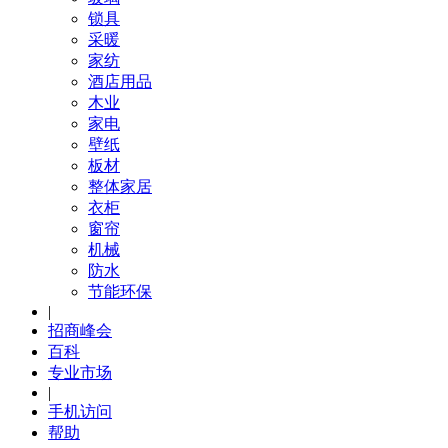
锁具
采暖
家纺
酒店用品
木业
家电
壁纸
板材
整体家居
衣柜
窗帘
机械
防水
节能环保
|
招商峰会
百科
专业市场
|
手机访问
帮助