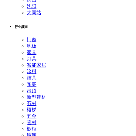
沈阳
大同站
行业频道
门窗
地板
家具
灯具
智能家居
涂料
洁具
陶瓷
吊顶
新型建材
石材
楼梯
五金
管材
橱柜
玻璃