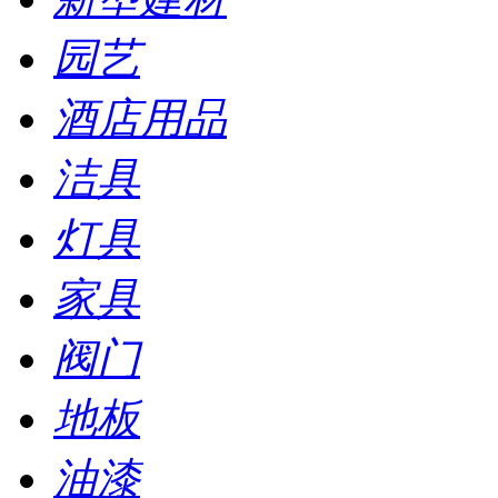
园艺
酒店用品
洁具
灯具
家具
阀门
地板
油漆