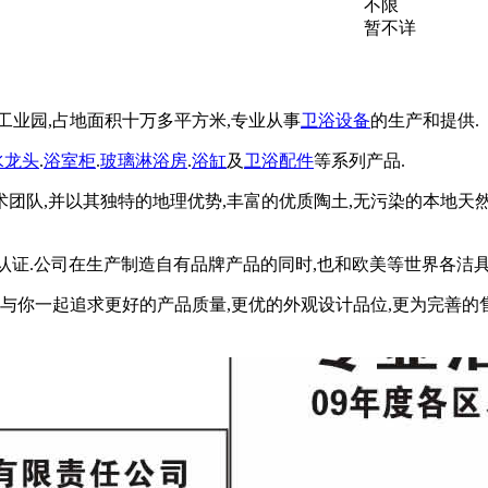
：
不限
暂不详
川工业园,占地面积十万多平方米,专业从事
卫浴设备
的生产和提供.
水龙头
.
浴室柜
.
玻璃
淋浴房
.
浴缸
及
卫浴配件
等系列产品.
队,并以其独特的地理优势,丰富的优质陶土,无污染的本地天然
量体系认证.公司在生产制造自有品牌产品的同时,也和欧美等世界各洁
与你一起追求更好的产品质量,更优的外观设计品位,更为完善的售