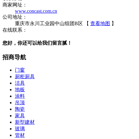
商家网址：
www.concast.com.cn
公司地址：
重庆市永川工业园中山组团B区 【
查看地图
】
在线联系：
您好，你还可以给我们留言腻！
招商导航
门窗
厨柜厨具
洁具
地板
涂料
吊顶
陶瓷
家具
新型建材
玻璃
管材