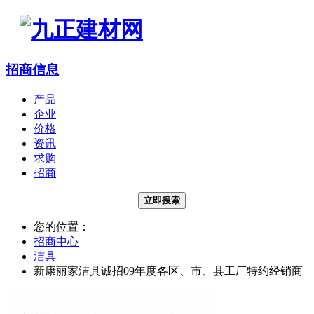
招商信息
产品
企业
价格
资讯
求购
招商
立即搜索
您的位置：
招商中心
洁具
新康丽家洁具诚招09年度各区、市、县工厂特约经销商