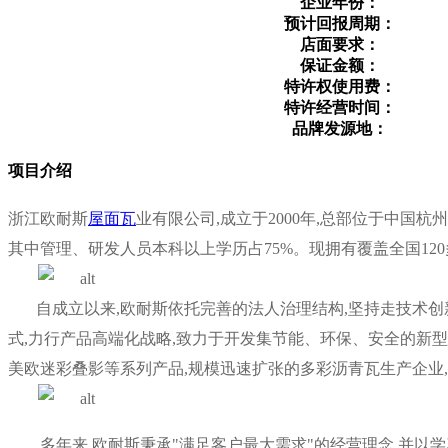
企业年份：
预计回报周期：
店面要求：
保证金额：
特许权使用费：
特许经营时间：
品牌发源地：
项目介绍
浙江欧耐斯
屋面瓦
业有限公司,成立于2000年,总部位于中国杭
其中管理、研发人员本科以上学历占75%。现拥有覆盖全国12
自成立以来,欧耐斯依托完善的法人治理结构,坚持走技术创新
式,力行产品高端化战略,致力于开发集节能、环保、安全的新型
美欧迷彩叠影等系列产品,规模迅速扩张的多彩沥青瓦生产企业
多年来,欧耐斯秉承"满足客户最大需求"的经营理念,并