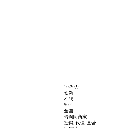
10-20万
创新
不限
50%
全国
请询问商家
经销, 代理, 直营