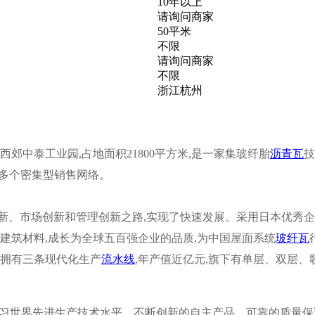
10年以上
请询问商家
50平米
不限
请询问商家
不限
浙江杭州
州西郊中泰工业园,占地面积21800平方米,是一家集玻纤胎
沥青瓦
技
0多个密集型销售网络。
、市场创新和管理创新之路,实现了快速发展。采用日本优秀企业
建筑材料,成长为全球五百强企业的品质,为中国屋面系统
玻纤瓦
,拥有三条现代化生产
流水线
,年产值近亿元,旗下有单层、双层、
以学习世界先进生产技术水平、不断创新的自主产品、可靠的质量保