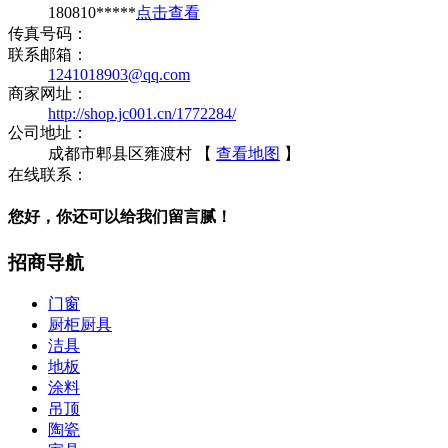
180810*****
点击查看
传真号码：
联系邮箱：
1241018903@qq.com
商家网址：
http://shop.jc001.cn/1772284/
公司地址：
成都市郫县区雍渡村 【
查看地图
】
在线联系：
您好，你还可以给我们留言腻！
招商导航
门窗
厨柜厨具
洁具
地板
涂料
吊顶
陶瓷