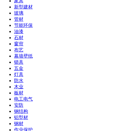
家具
新型建材
玻璃
管材
节能环保
油漆
石材
窗帘
布艺
幕墙壁纸
锁具
五金
灯具
防水
木业
板材
电工电气
安防
钢结构
铝型材
钢材
作业保护