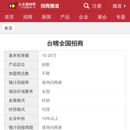
招商频道
注册
频道
首页
招商
新闻
产品
企业
展会
专题
家居
台晴全国招商
基本投资额
10-20万
产品定位
创新
加盟商总数
不限
预计回报率
请询问商家
项目区域要求
全国
发展模式
经销
经营模式
代理
企业年份
10年以上
预计回报周期
请询问商家